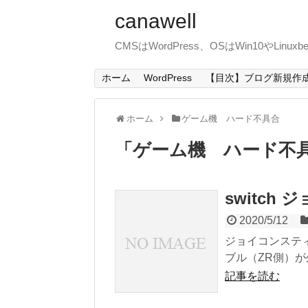
canawell
CMSはWordPress、OSはWin10やLin
ホーム
WordPress
【目次】ブログ新規作
ホーム
ゲーム機 ハード不具合
「
ゲーム機 ハード不
switc
2020/5/12
ジョイコンステ
ブル（ZR側）が外
記事を読む