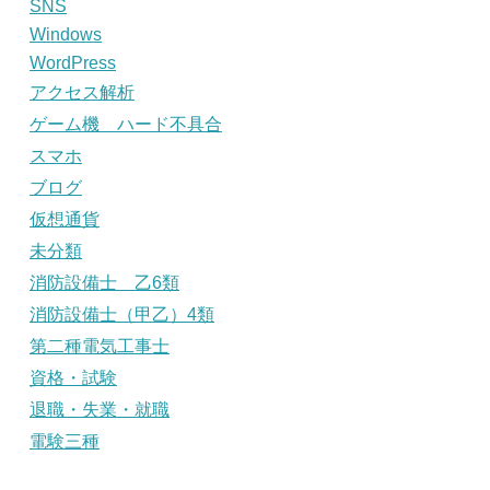
SNS
Windows
WordPress
アクセス解析
ゲーム機 ハード不具合
スマホ
ブログ
仮想通貨
未分類
消防設備士 乙6類
消防設備士（甲乙）4類
第二種電気工事士
資格・試験
退職・失業・就職
電験三種