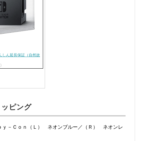
ー 【楽天あんしん延長保証（自然故
)
ョッピング
ｏｙ－Ｃｏｎ（Ｌ） ネオンブルー／（Ｒ） ネオンレ