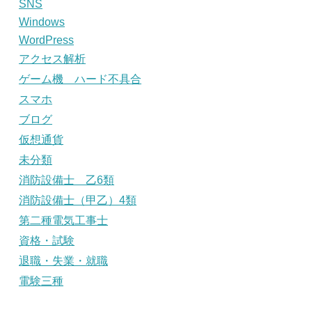
SNS
Windows
WordPress
アクセス解析
ゲーム機 ハード不具合
スマホ
ブログ
仮想通貨
未分類
消防設備士 乙6類
消防設備士（甲乙）4類
第二種電気工事士
資格・試験
退職・失業・就職
電験三種