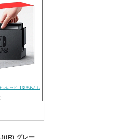
(R) ネオンレッド 【楽天あんし
)
(L)/(R) グレー