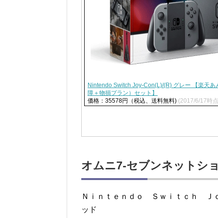
Nintendo Switch Joy-Con(L)/(R) グレ
障＋物損プラン）セット】
価格：35578円（税込、送料無料)
(2017/6/17時点
オムニ7-セブンネットシ
Ｎｉｎｔｅｎｄｏ Ｓｗｉｔｃｈ Ｊ
ッド