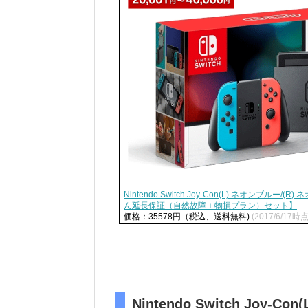
Nintendo Switch Joy-Con(L) ネオンブルー/
ん延長保証（自然故障＋物損プラン）セット】
価格：35578円（税込、送料無料)
(2017/6/17時点
Nintendo Switch Joy-Con