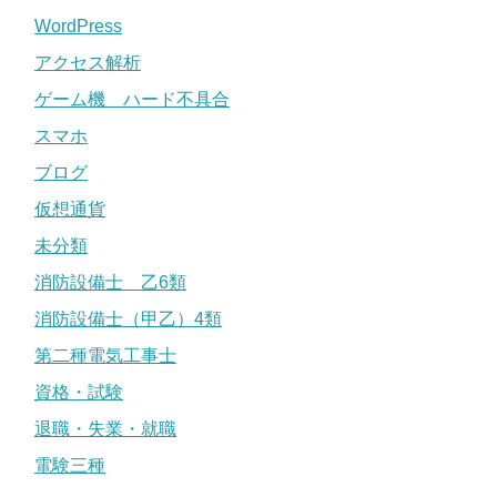
WordPress
アクセス解析
ゲーム機 ハード不具合
スマホ
ブログ
仮想通貨
未分類
消防設備士 乙6類
消防設備士（甲乙）4類
第二種電気工事士
資格・試験
退職・失業・就職
電験三種