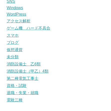
SNS
Windows
WordPress
アクセス解析
ゲーム機 ハード不具合
スマホ
ブログ
仮想通貨
未分類
消防設備士 乙6類
消防設備士（甲乙）4類
第二種電気工事士
資格・試験
退職・失業・就職
電験三種