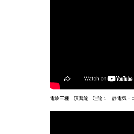
電験三種 演習編 理論１ 静電気・