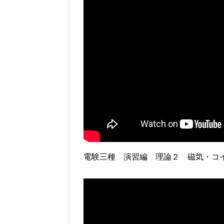
電験三種 演習編 理論２ 磁気・コ