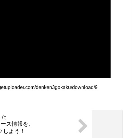
oader.com/denken3gokaku/download/9
した
ニュース情報を、
クしよう！