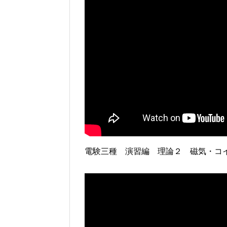
電験三種 演習編 理論２ 磁気・コ