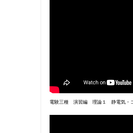
電験三種 演習編 理論１ 静電気・