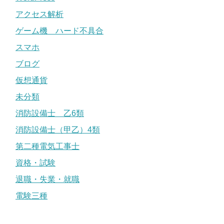
アクセス解析
ゲーム機 ハード不具合
スマホ
ブログ
仮想通貨
未分類
消防設備士 乙6類
消防設備士（甲乙）4類
第二種電気工事士
資格・試験
退職・失業・就職
電験三種