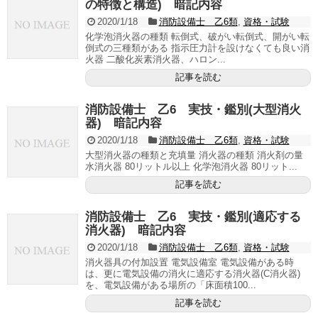
の特徴と構造) 暗記内容
2020/1/18
消防設備士 乙6類
,
資格・試験
化学泡消火器の種類 転倒式、破がい転倒式、開がい転
倒式の三種類がある 指示圧力計を設けなくても良い消
火器 二酸化炭素消火器、ハロン...
記事を読む
消防設備士 乙6 実技・鑑別(大型消火
器) 暗記内容
2020/1/18
消防設備士 乙6類
,
資格・試験
大型消火器の種類と充填量 消火器の種類 消火剤の量
水消火器 80リットル以上 化学泡消火器 80リット...
記事を読む
消防設備士 乙6 実技・鑑別(適応する
消火器) 暗記内容
2020/1/18
消防設備士 乙6類
,
資格・試験
消火器具の付加設置 電気設備室 電気設備がある時
は、更に電気設備の消火に適応する消火器(C消火器)
を、電気設備がある場所の「床面積100...
記事を読む