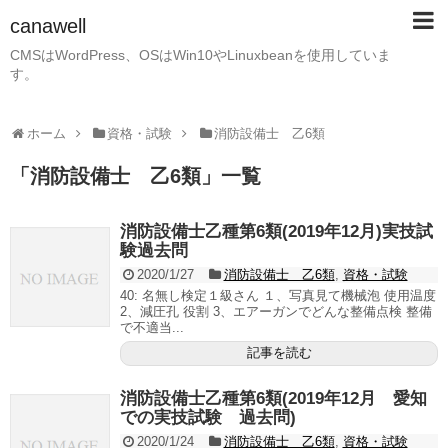
canawell
CMSはWordPress、OSはWin10やLinuxbeanを使用していま
す。
ホーム
資格・試験
消防設備士 乙6類
「
消防設備士 乙6類
」
一覧
消防設備士乙種第6類(2019年12月)実技試
験過去問
2020/1/27
消防設備士 乙6類
,
資格・試験
40: 名無し検定１級さん １、写真見て機械泡 使用温度
2、減圧孔 役割 3、エアーガンでどんな整備点検 整備
で不適当...
記事を読む
消防設備士乙種第6類(2019年12月 愛知
での実技試験 過去問)
2020/1/24
消防設備士 乙6類
,
資格・試験