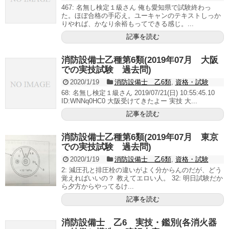
467: 名無し検定１級さん 俺も愛知県で試験終わっ
た。ほぼ合格の手応え。ユーキャンのテキストしっか
りやれば、かなり余裕もってできる感じ。...
記事を読む
消防設備士乙種第6類(2019年07月 大阪
での実技試験 過去問)
2020/1/19
消防設備士 乙6類
,
資格・試験
68: 名無し検定１級さん 2019/07/21(日) 10:55:45.10
ID:WNNq0HC0 大阪受けてきたよー 実技 大...
記事を読む
消防設備士乙種第6類(2019年07月 東京
での実技試験 過去問)
2020/1/19
消防設備士 乙6類
,
資格・試験
2: 減圧孔と排圧栓の違いがよく分からんのだが、どう
覚えればいいの？ 教えてエロい人。 32: 明日試験だか
ら夕方からやってるけ...
記事を読む
消防設備士 乙6 実技・鑑別(各消火器