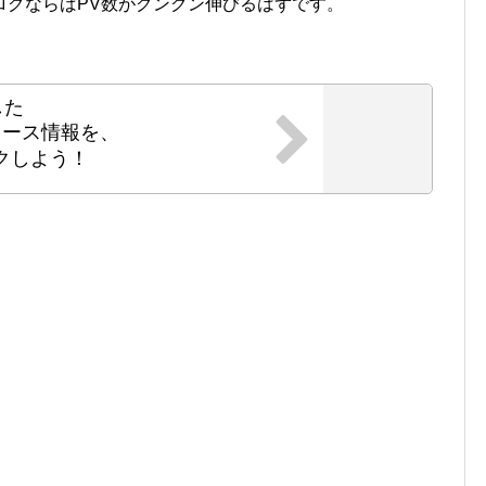
ログならばPV数がグングン伸びるはずです。
した
ニュース情報を、
クしよう！