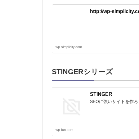
http://wp-simplicity.
wp-simplicity.com
STINGERシリーズ
STINGER
SEOに強いサイトを作ろ
wp-fun.com