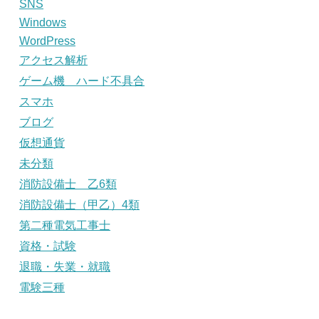
SNS
Windows
WordPress
アクセス解析
ゲーム機 ハード不具合
スマホ
ブログ
仮想通貨
未分類
消防設備士 乙6類
消防設備士（甲乙）4類
第二種電気工事士
資格・試験
退職・失業・就職
電験三種