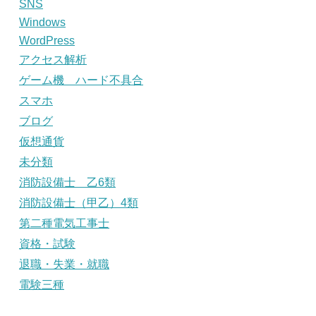
SNS
Windows
WordPress
アクセス解析
ゲーム機 ハード不具合
スマホ
ブログ
仮想通貨
未分類
消防設備士 乙6類
消防設備士（甲乙）4類
第二種電気工事士
資格・試験
退職・失業・就職
電験三種