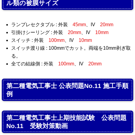
ル類の被膜サイズ
ランプレセクタブル : 外装
45mm
、IV
20mm
引掛けシーリング : 外装
20mm
、IV
10mm
スイッチ : 外装
100mm
、IV
10mm
スイッチ渡り線 : 100mmでカット。両端を10mm剥ぎ取
る。
全ての結線側 : 外装
100mm
、IV
20mm
第二種電気工事士 公表問題No.11 施工手順
例
第二種電気工事士上期技能試験 公表問題
No.11 受験対策動画