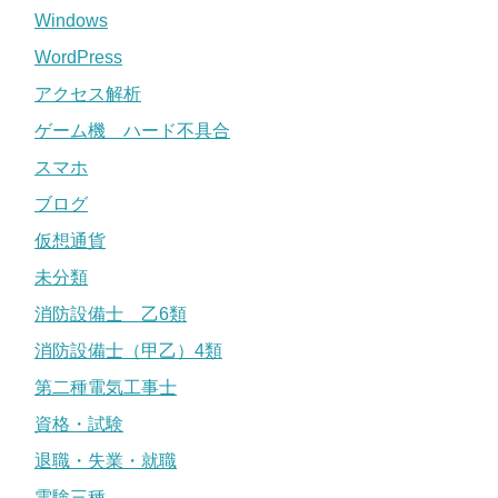
Windows
WordPress
アクセス解析
ゲーム機 ハード不具合
スマホ
ブログ
仮想通貨
未分類
消防設備士 乙6類
消防設備士（甲乙）4類
第二種電気工事士
資格・試験
退職・失業・就職
電験三種