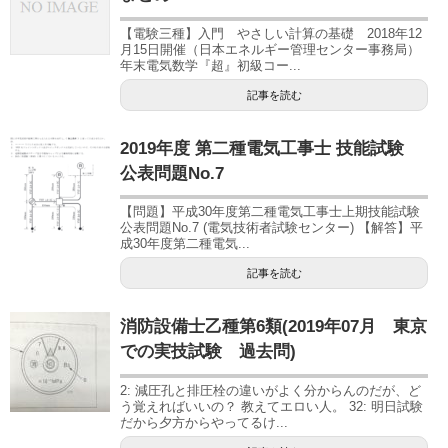
【電験三種】入門 やさしい計算の基礎 2018年12
月15日開催（日本エネルギー管理センター事務局）
年末電気数学『超』初級コー...
記事を読む
2019年度 第二種電気工事士 技能試験
公表問題No.7
【問題】平成30年度第二種電気工事士上期技能試験
公表問題No.7 (電気技術者試験センター) 【解答】平
成30年度第二種電気...
記事を読む
消防設備士乙種第6類(2019年07月 東京
での実技試験 過去問)
2: 減圧孔と排圧栓の違いがよく分からんのだが、ど
う覚えればいいの？ 教えてエロい人。 32: 明日試験
だから夕方からやってるけ...