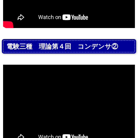
電験三種 理論第４回 コンデンサ②