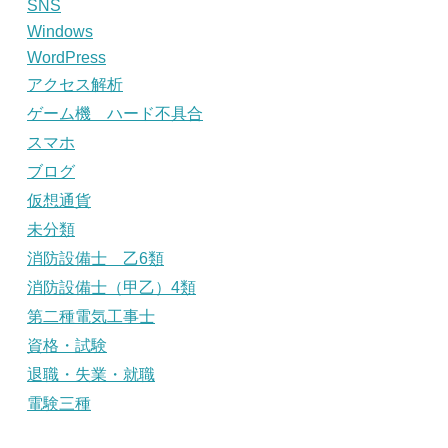
SNS
Windows
WordPress
アクセス解析
ゲーム機 ハード不具合
スマホ
ブログ
仮想通貨
未分類
消防設備士 乙6類
消防設備士（甲乙）4類
第二種電気工事士
資格・試験
退職・失業・就職
電験三種