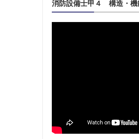
消防設備士甲４ 構造・機