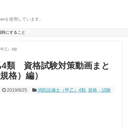
uxbeanを使用しています。
成時にすること
甲乙）4類
乙4類 資格試験対策動画まと
（規格）編）
2019/9/25
消防設備士（甲乙）4類
,
資格・試験