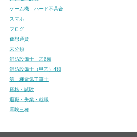
ゲーム機 ハード不具合
スマホ
ブログ
仮想通貨
未分類
消防設備士 乙6類
消防設備士（甲乙）4類
第二種電気工事士
資格・試験
退職・失業・就職
電験三種