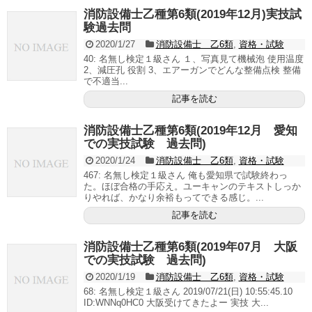
消防設備士乙種第6類(2019年12月)実技試
験過去問
2020/1/27
消防設備士 乙6類
,
資格・試験
40: 名無し検定１級さん １、写真見て機械泡 使用温度
2、減圧孔 役割 3、エアーガンでどんな整備点検 整備
で不適当...
記事を読む
消防設備士乙種第6類(2019年12月 愛知
での実技試験 過去問)
2020/1/24
消防設備士 乙6類
,
資格・試験
467: 名無し検定１級さん 俺も愛知県で試験終わっ
た。ほぼ合格の手応え。ユーキャンのテキストしっか
りやれば、かなり余裕もってできる感じ。...
記事を読む
消防設備士乙種第6類(2019年07月 大阪
での実技試験 過去問)
2020/1/19
消防設備士 乙6類
,
資格・試験
68: 名無し検定１級さん 2019/07/21(日) 10:55:45.10
ID:WNNq0HC0 大阪受けてきたよー 実技 大...