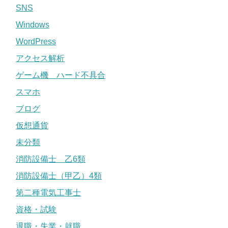
SNS
Windows
WordPress
アクセス解析
ゲーム機 ハード不具合
スマホ
ブログ
仮想通貨
未分類
消防設備士 乙6類
消防設備士（甲乙）4類
第二種電気工事士
資格・試験
退職・失業・就職