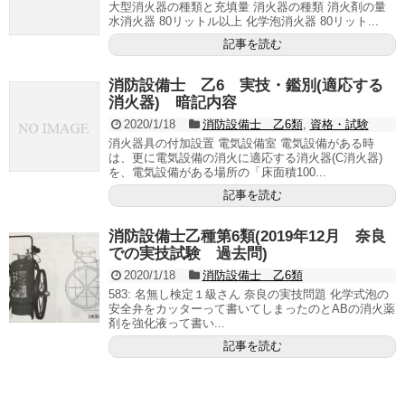
大型消火器の種類と充填量 消火器の種類 消火剤の量
水消火器 80リットル以上 化学泡消火器 80リット...
記事を読む
消防設備士 乙6 実技・鑑別(適応する
消火器) 暗記内容
2020/1/18
消防設備士 乙6類
,
資格・試験
消火器具の付加設置 電気設備室 電気設備がある時
は、更に電気設備の消火に適応する消火器(C消火器)
を、電気設備がある場所の「床面積100...
記事を読む
消防設備士乙種第6類(2019年12月 奈良
での実技試験 過去問)
2020/1/18
消防設備士 乙6類
583: 名無し検定１級さん 奈良の実技問題 化学式泡の
安全弁をカッターって書いてしまったのとABの消火薬
剤を強化液って書い...
記事を読む