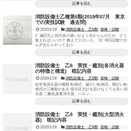
記事を読む
消防設備士乙種第6類(2019年07月 東京
での実技試験 過去問)
2020/1/19
消防設備士 乙6類
,
資格・試験
2: 減圧孔と排圧栓の違いがよく分からんのだが、どう
覚えればいいの？ 教えてエロい人。 32: 明日試験だか
ら夕方からやってるけ...
記事を読む
消防設備士 乙6 実技・鑑別(各消火器
の特徴と構造) 暗記内容
2020/1/18
消防設備士 乙6類
,
資格・試験
化学泡消火器の種類 転倒式、破がい転倒式、開がい転
倒式の三種類がある 指示圧力計を設けなくても良い消
火器 二酸化炭素消火器、ハロン...
記事を読む
消防設備士 乙6 実技・鑑別(大型消火
器) 暗記内容
2020/1/18
消防設備士 乙6類
,
資格・試験