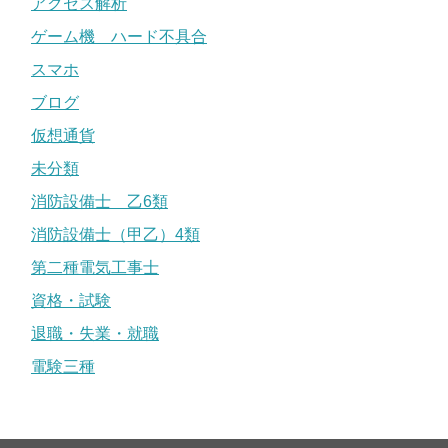
アクセス解析
ゲーム機 ハード不具合
スマホ
ブログ
仮想通貨
未分類
消防設備士 乙6類
消防設備士（甲乙）4類
第二種電気工事士
資格・試験
退職・失業・就職
電験三種