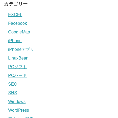
カテゴリー
EXCEL
Facebook
GoogleMap
iPhone
iPhoneアプリ
LinuxBean
PCソフト
PCハード
SEO
SNS
Windows
WordPress